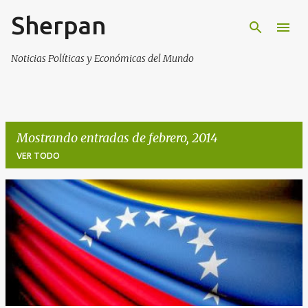
Sherpan
Ir al contenido principal
Noticias Políticas y Económicas del Mundo
Mostrando entradas de febrero, 2014
VER TODO
E
n
t
r
a
d