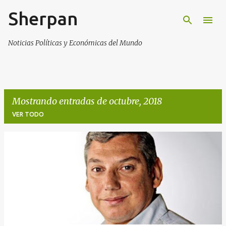
Sherpan
Ir al contenido principal
Noticias Políticas y Económicas del Mundo
Mostrando entradas de octubre, 2018
VER TODO
E
n
t
r
a
d