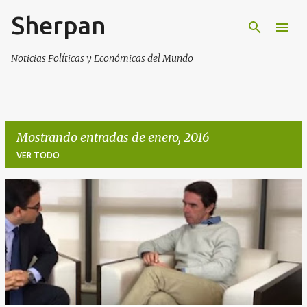
Sherpan
Ir al contenido principal
Noticias Políticas y Económicas del Mundo
Mostrando entradas de enero, 2016
VER TODO
E
n
t
r
a
d