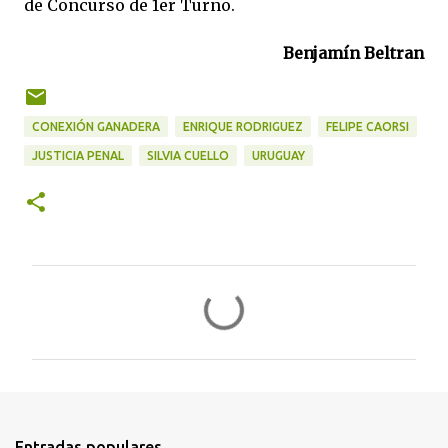
de Concurso de 1er Turno.
Benjamín Beltran
CONEXIÓN GANADERA
ENRIQUE RODRIGUEZ
FELIPE CAORSI
JUSTICIA PENAL
SILVIA CUELLO
URUGUAY
C
o
m
e
n
t
Entradas populares