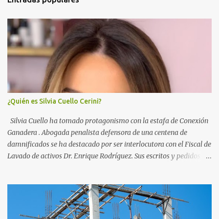
a
r
i
o
s
¿Quién es Silvia Cuello Cerini?
Silvia Cuello ha tomado protagonismo con la estafa de Conexión
Ganadera . Abogada penalista defensora de una centena de
damnificados se ha destacado por ser interlocutora con el Fiscal de
Lavado de activos Dr. Enrique Rodríguez. Sus escritos y pedidos
han ayudado a la investigación que busca recuperar los activos de
la empresa propiedad de Gustavo Basso, Pablo Carrasco y sus
esposas. Nacida en Vergara, departamento de Treinta y Tres, ha
hecho la carrera de policia y la de Doctora en Derecho y Ciencias
Sociales para especializarse en Derecho Penal. Ha defendido y