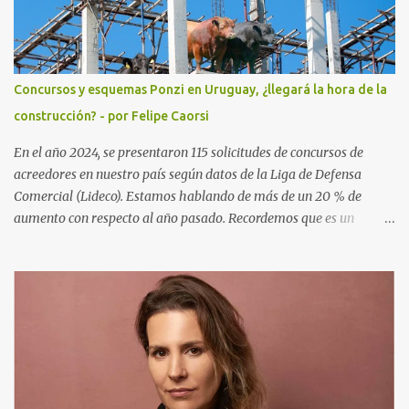
representado clientes de varios países, especialmente Sudamérica
y Europa. Es socia del Dr. Enrique Moller, ex Fiscal y hoy
Presidente de la Asociación de Abogados Penalistas. Moller al igual
que la Dra Silvia Cuello vienen bregando desde hace tiempo por un
Concursos y esquemas Ponzi en Uruguay, ¿llegará la hora de la
cambio del código del proceso penal, el actual lleva ya 16 cambios
construcción? - por Felipe Caorsi
y no ofrece garantías. Ha trabajado junto al Secretario General de
la OEA para mejorar las con...
En el año 2024, se presentaron 115 solicitudes de concursos de
acreedores en nuestro país según datos de la Liga de Defensa
Comercial (Lideco). Estamos hablando de más de un 20 % de
aumento con respecto al año pasado. Recordemos que es un
concurso de acreedores: es un procedimiento jurisdiccional, a
través del cual se manifiesta la insolvencia de una empresa o un
particular frente a sus acreedores. Existe dos formas de llegar a un
concurso, pedido por el deudor que se conoce como concurso
voluntario, y el pedido por los acreedores que se llama concurso
necesario. Durante el concurso un síndico designado por la justicia
busca los activos del deudor y negocia una salida a la situación de
insolvencia. Se busca la aprobación de un convenio de pagos o la