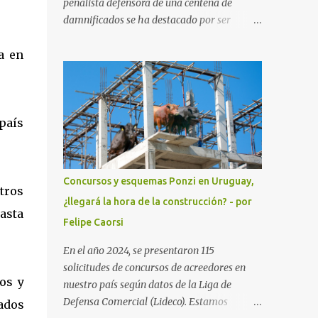
penalista defensora de una centena de
damnificados se ha destacado por ser
interlocutora con el Fiscal de Lavado de
a en
activos Dr. Enrique Rodríguez. Sus escritos y
pedidos han ayudado a la investigación que
busca recuperar los activos de la empresa
propiedad de Gustavo Basso, Pablo Carrasco
 país
y sus esposas. Nacida en Vergara,
departamento de Treinta y Tres, ha hecho
la carrera de policia y la de Doctora en
Derecho y Ciencias Sociales para
Concursos y esquemas Ponzi en Uruguay,
tros
especializarse en Derecho Penal. Ha
¿llegará la hora de la construcción? - por
defendido y representado clientes de varios
hasta
Felipe Caorsi
países, especialmente Sudamérica y Europa.
Es socia del Dr. Enrique Moller, ex Fiscal y
En el año 2024, se presentaron 115
hoy Presidente de la Asociación de
solicitudes de concursos de acreedores en
Abogados Penalistas. Moller al igual que la
os y
nuestro país según datos de la Liga de
Dra Silvia Cuello vienen bregando desde
Defensa Comercial (Lideco). Estamos
cados
hace tiempo por un cambio del código del