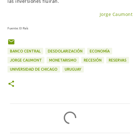
las inversiones fluirán.
Jorge Caumont
Fuente: El País
BANCO CENTRAL
DESDOLARIZACIÓN
ECONOMÍA
JORGE CAUMONT
MONETARISMO
RECESIÓN
RESERVAS
UNIVERSIDAD DE CHICAGO
URUGUAY
C
o
m
e