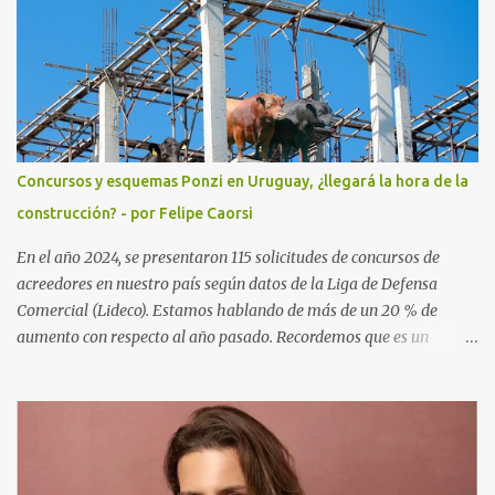
esposas. Nacida en Vergara, departamento de Treinta y Tres, ha
hecho la carrera de policia y la de Doctora en Derecho y Ciencias
Sociales para especializarse en Derecho Penal. Ha defendido y
representado clientes de varios países, especialmente Sudamérica
y Europa. Es socia del Dr. Enrique Moller, ex Fiscal y hoy
Presidente de la Asociación de Abogados Penalistas. Moller al igual
que la Dra Silvia Cuello vienen bregando desde hace tiempo por un
Concursos y esquemas Ponzi en Uruguay, ¿llegará la hora de la
cambio del código del proceso penal, el actual lleva ya 16 cambios
construcción? - por Felipe Caorsi
y no ofrece garantías. Ha trabajado junto al Secretario General de
la OEA para mejorar las con...
En el año 2024, se presentaron 115 solicitudes de concursos de
acreedores en nuestro país según datos de la Liga de Defensa
Comercial (Lideco). Estamos hablando de más de un 20 % de
aumento con respecto al año pasado. Recordemos que es un
concurso de acreedores: es un procedimiento jurisdiccional, a
través del cual se manifiesta la insolvencia de una empresa o un
particular frente a sus acreedores. Existe dos formas de llegar a un
concurso, pedido por el deudor que se conoce como concurso
voluntario, y el pedido por los acreedores que se llama concurso