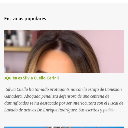
n
t
Entradas populares
a
r
i
o
s
¿Quién es Silvia Cuello Cerini?
Silvia Cuello ha tomado protagonismo con la estafa de Conexión
Ganadera . Abogada penalista defensora de una centena de
damnificados se ha destacado por ser interlocutora con el Fiscal de
Lavado de activos Dr. Enrique Rodríguez. Sus escritos y pedidos
han ayudado a la investigación que busca recuperar los activos de
la empresa propiedad de Gustavo Basso, Pablo Carrasco y sus