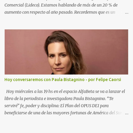
Comercial (Lideco). Estamos hablando de más de un 20 % de
aumento con respecto al año pasado. Recordemos que es un
concurso de acreedores: es un procedimiento jurisdiccional, a
través del cual se manifiesta la insolvencia de una empresa o un
particular frente a sus acreedores. Existe dos formas de llegar a un
concurso, pedido por el deudor que se conoce como concurso
voluntario, y el pedido por los acreedores que se llama concurso
necesario. Durante el concurso un síndico designado por la justicia
busca los activos del deudor y negocia una salida a la situación de
insolvencia. Se busca la aprobación de un convenio de pagos o la
liquidación de todos los bienes del deudor, y su posterior reparto,
Hoy conversaremos con Paula Bistagnino - por Felipe Caorsi
en el orden que establece la ley 18.387 Cada vez que hay un
concurso de acreedores, hay ahorristas que pierden parte o todo el
Hoy miércoles a las 19 hs en el espacio AlfaBeta se va a lanzar el
dinero invertido. En los casos de Grupo...
libro de la periodista e investigadora Paula Bistagnino. “Te
serviré” fe, poder y disciplina: El Plan del OPUS DEI para
beneficiarse de una de las mayores fortunas de América del Sur.
Tengo el honor de presentar a Paula y el libro. La idea es conversar
de la historia principal e hilo conductor de un libro que se lee sólo.