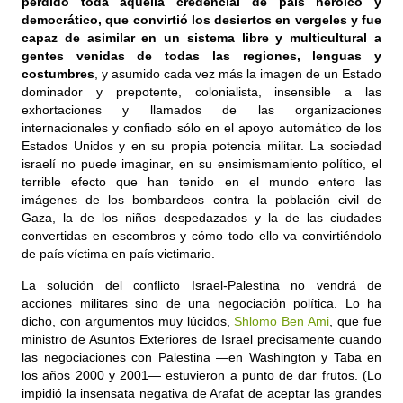
perdido toda aquella credencial de país heroico y
democrático, que convirtió los desiertos en vergeles y fue
capaz de asimilar en un sistema libre y multicultural a
gentes venidas de todas las regiones, lenguas y
costumbres
, y asumido cada vez más la imagen de un Estado
dominador y prepotente, colonialista, insensible a las
exhortaciones y llamados de las organizaciones
internacionales y confiado sólo en el apoyo automático de los
Estados Unidos y en su propia potencia militar. La sociedad
israelí no puede imaginar, en su ensimismamiento político, el
terrible efecto que han tenido en el mundo entero las
imágenes de los bombardeos contra la población civil de
Gaza, la de los niños despedazados y la de las ciudades
convertidas en escombros y cómo todo ello va convirtiéndolo
de país víctima en país victimario.
La solución del conflicto Israel-Palestina no vendrá de
acciones militares sino de una negociación política. Lo ha
dicho, con argumentos muy lúcidos,
Shlomo Ben Ami
, que fue
ministro de Asuntos Exteriores de Israel precisamente cuando
las negociaciones con Palestina —en Washington y Taba en
los años 2000 y 2001— estuvieron a punto de dar frutos. (Lo
impidió la insensata negativa de Arafat de aceptar las grandes