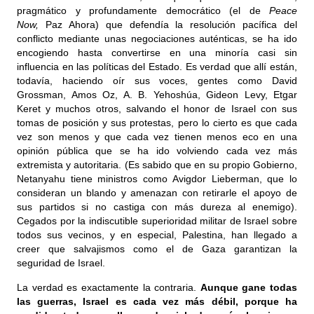
pragmático y profundamente democrático (el de
Peace
Now,
Paz Ahora) que defendía la resolución pacífica del
conflicto mediante unas negociaciones auténticas, se ha ido
encogiendo hasta convertirse en una minoría casi sin
influencia en las políticas del Estado. Es verdad que allí están,
todavía, haciendo oír sus voces, gentes como David
Grossman, Amos Oz, A. B. Yehoshúa, Gideon Levy, Etgar
Keret y muchos otros, salvando el honor de Israel con sus
tomas de posición y sus protestas, pero lo cierto es que cada
vez son menos y que cada vez tienen menos eco en una
opinión pública que se ha ido volviendo cada vez más
extremista y autoritaria. (Es sabido que en su propio Gobierno,
Netanyahu tiene ministros como Avigdor Lieberman, que lo
consideran un blando y amenazan con retirarle el apoyo de
sus partidos si no castiga con más dureza al enemigo).
Cegados por la indiscutible superioridad militar de Israel sobre
todos sus vecinos, y en especial, Palestina, han llegado a
creer que salvajismos como el de Gaza garantizan la
seguridad de Israel.
La verdad es exactamente la contraria.
Aunque gane todas
las guerras, Israel es cada vez más débil, porque ha