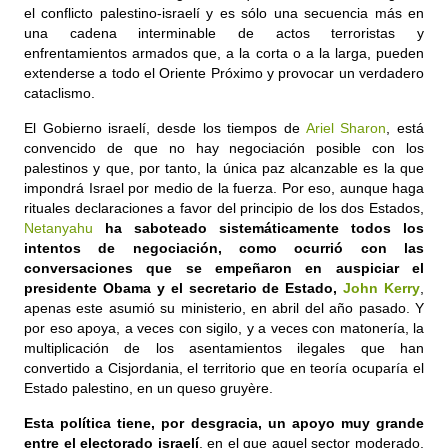
el conflicto palestino-israelí y es sólo una secuencia más en
una cadena interminable de actos terroristas y
enfrentamientos armados que, a la corta o a la larga, pueden
extenderse a todo el Oriente Próximo y provocar un verdadero
cataclismo.
El Gobierno israelí, desde los tiempos de
Ariel Sharon
, está
convencido de que no hay negociación posible con los
palestinos y que, por tanto, la única paz alcanzable es la que
impondrá Israel por medio de la fuerza. Por eso, aunque haga
rituales declaraciones a favor del principio de los dos Estados,
Netanyahu
ha saboteado sistemáticamente todos los
intentos de negociación, como ocurrió con las
conversaciones que se empeñaron en auspiciar el
presidente Obama y el secretario de Estado,
John Kerry
,
apenas este asumió su ministerio, en abril del año pasado. Y
por eso apoya, a veces con sigilo, y a veces con matonería, la
multiplicación de los asentamientos ilegales que han
convertido a Cisjordania, el territorio que en teoría ocuparía el
Estado palestino, en un queso gruyère.
Esta política tiene, por desgracia, un apoyo muy grande
entre el electorado israelí
, en el que aquel sector moderado,