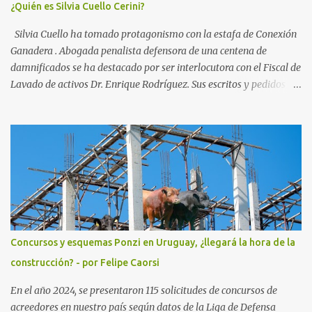
¿Quién es Silvia Cuello Cerini?
Silvia Cuello ha tomado protagonismo con la estafa de Conexión
Ganadera . Abogada penalista defensora de una centena de
damnificados se ha destacado por ser interlocutora con el Fiscal de
Lavado de activos Dr. Enrique Rodríguez. Sus escritos y pedidos
han ayudado a la investigación que busca recuperar los activos de
la empresa propiedad de Gustavo Basso, Pablo Carrasco y sus
esposas. Nacida en Vergara, departamento de Treinta y Tres, ha
hecho la carrera de policia y la de Doctora en Derecho y Ciencias
Sociales para especializarse en Derecho Penal. Ha defendido y
representado clientes de varios países, especialmente Sudamérica
y Europa. Es socia del Dr. Enrique Moller, ex Fiscal y hoy
Presidente de la Asociación de Abogados Penalistas. Moller al igual
que la Dra Silvia Cuello vienen bregando desde hace tiempo por un
Concursos y esquemas Ponzi en Uruguay, ¿llegará la hora de la
cambio del código del proceso penal, el actual lleva ya 16 cambios
construcción? - por Felipe Caorsi
y no ofrece garantías. Ha trabajado junto al Secretario General de
la OEA para mejorar las con...
En el año 2024, se presentaron 115 solicitudes de concursos de
acreedores en nuestro país según datos de la Liga de Defensa