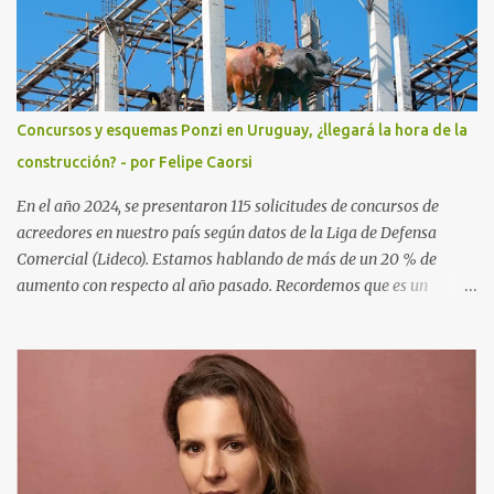
Sociales para especializarse en Derecho Penal. Ha defendido y
representado clientes de varios países, especialmente Sudamérica
y Europa. Es socia del Dr. Enrique Moller, ex Fiscal y hoy
Presidente de la Asociación de Abogados Penalistas. Moller al igual
que la Dra Silvia Cuello vienen bregando desde hace tiempo por un
Concursos y esquemas Ponzi en Uruguay, ¿llegará la hora de la
cambio del código del proceso penal, el actual lleva ya 16 cambios
construcción? - por Felipe Caorsi
y no ofrece garantías. Ha trabajado junto al Secretario General de
la OEA para mejorar las con...
En el año 2024, se presentaron 115 solicitudes de concursos de
acreedores en nuestro país según datos de la Liga de Defensa
Comercial (Lideco). Estamos hablando de más de un 20 % de
aumento con respecto al año pasado. Recordemos que es un
concurso de acreedores: es un procedimiento jurisdiccional, a
través del cual se manifiesta la insolvencia de una empresa o un
particular frente a sus acreedores. Existe dos formas de llegar a un
concurso, pedido por el deudor que se conoce como concurso
voluntario, y el pedido por los acreedores que se llama concurso
necesario. Durante el concurso un síndico designado por la justicia
busca los activos del deudor y negocia una salida a la situación de