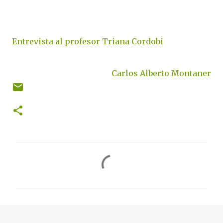
Entrevista al profesor Triana Cordobi
Carlos Alberto Montaner
C
o
m
e
n