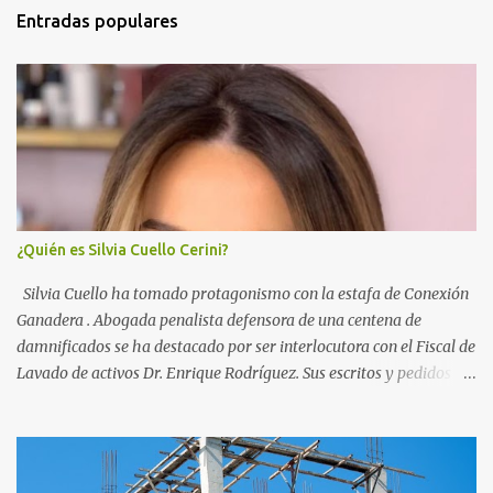
t
Entradas populares
a
r
i
o
s
¿Quién es Silvia Cuello Cerini?
Silvia Cuello ha tomado protagonismo con la estafa de Conexión
Ganadera . Abogada penalista defensora de una centena de
damnificados se ha destacado por ser interlocutora con el Fiscal de
Lavado de activos Dr. Enrique Rodríguez. Sus escritos y pedidos
han ayudado a la investigación que busca recuperar los activos de
la empresa propiedad de Gustavo Basso, Pablo Carrasco y sus
esposas. Nacida en Vergara, departamento de Treinta y Tres, ha
hecho la carrera de policia y la de Doctora en Derecho y Ciencias