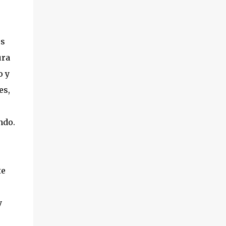
os
ura
o y
es,
ndo.
te
y