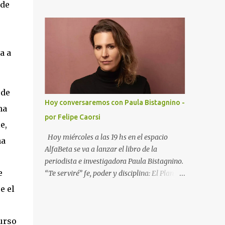
hablando de más de un 20 % de aumento
 de
proceso penal, el actual lleva ya 16 cambios
con respecto al año pasado. Recordemos que
y no ofrece garantías. Ha trabajado junto al
es un concurso de acreedores: es un
Secretario General de la OEA para mejorar
procedimiento jurisdiccional, a través del
las con...
cual se manifiesta la insolvencia de una
a a
empresa o un particular frente a sus
acreedores. Existe dos formas de llegar a un
concurso, pedido por el deudor que se conoce
 de
como concurso voluntario, y el pedido por
Hoy conversaremos con Paula Bistagnino -
ha
los acreedores que se llama concurso
por Felipe Caorsi
necesario. Durante el concurso un síndico
e,
designado por la justicia busca los activos
Hoy miércoles a las 19 hs en el espacio
ña
del deudor y negocia una salida a la
AlfaBeta se va a lanzar el libro de la
situación de insolvencia. Se busca la
periodista e investigadora Paula Bistagnino.
aprobación de un convenio de pagos o la
e
“Te serviré” fe, poder y disciplina: El Plan del
liquidación de todos los bienes del deudor, y
OPUS DEI para beneficiarse de una de las
e el
su posterior reparto, en el orden que
mayores fortunas de América del Sur. Tengo
establece la ley 18.387 Cada vez que hay un
el honor de presentar a Paula y el libro. La
concurso de acreedores, hay ahorristas que
urso
idea es conversar de la historia principal e