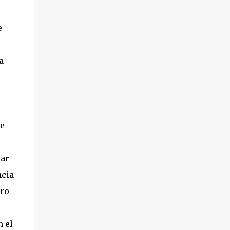
e
a
de
dar
ncia
ero
n el