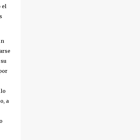
 el
s
un
arse
 su
por
ulo
o, a
o