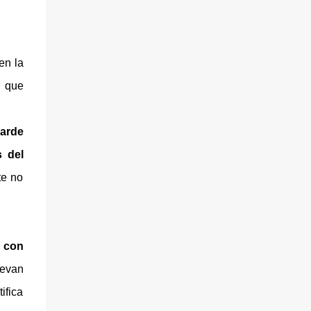
pierden parte o todo el dinero invertido. En
hilo conductor de un libro que se lee sólo.
los casos de Grupo...
Bistagnino escribe muy bien, es muy clara,
ayuda a pensar y da mucha información. La
investigación es muy rigurosa, la autora
en la
debió de hacer varios viajes y entrevistarse
s que
con varias personas, ha tenido acceso a
documentos y relatos que seguramente
ayudarán al lector a entender muchas de las
arde
posiciones de poder que se manejan en
 del
Uruguay, la región y en los países donde está
te no
presente el OPUS DEI. La historia de Elina
Gianoli Gainza está muy emparentada con
nuestro país, si bien nació en Chile eso se
debe a que su padre era cónsul uruguayo en
ese país. A los cinco años su familia vuelve a
o con
Urug...
levan
ifica