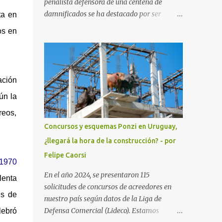
penalista defensora de una centena de
damnificados se ha destacado por ser
ta en
interlocutora con el Fiscal de Lavado de
os en
activos Dr. Enrique Rodríguez. Sus escritos y
pedidos han ayudado a la investigación que
busca recuperar los activos de la empresa
propiedad de Gustavo Basso, Pablo Carrasco
ación
y sus esposas. Nacida en Vergara,
ún la
departamento de Treinta y Tres, ha hecho
la carrera de policia y la de Doctora en
reos,
Derecho y Ciencias Sociales para
Concursos y esquemas Ponzi en Uruguay,
especializarse en Derecho Penal. Ha
¿llegará la hora de la construcción? - por
defendido y representado clientes de varios
Felipe Caorsi
países, especialmente Sudamérica y Europa.
 1970
Es socia del Dr. Enrique Moller, ex Fiscal y
En el año 2024, se presentaron 115
lenta
hoy Presidente de la Asociación de
solicitudes de concursos de acreedores en
Abogados Penalistas. Moller al igual que la
es de
nuestro país según datos de la Liga de
Dra Silvia Cuello vienen bregando desde
Defensa Comercial (Lideco). Estamos
lebró
hace tiempo por un cambio del código del