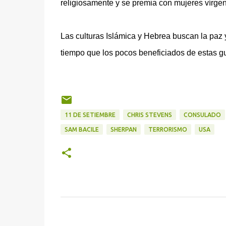
religiosamente y se premia con mujeres vírgen
Las culturas Islámica y Hebrea buscan la paz 
tiempo que los pocos beneficiados de estas g
11 DE SETIEMBRE
CHRIS STEVENS
CONSULADO
SAM BACILE
SHERPAN
TERRORISMO
USA
C