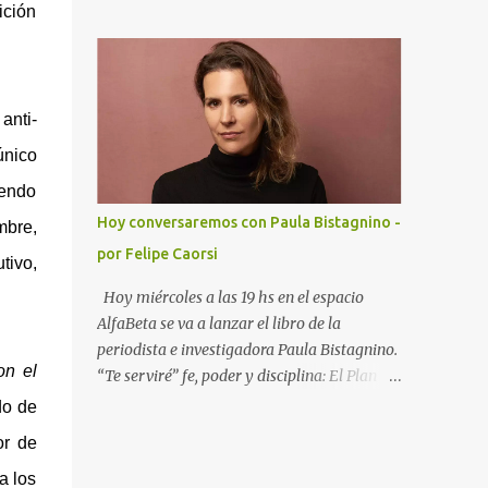
hablando de más de un 20 % de aumento
ición
proceso penal, el actual lleva ya 16 cambios
con respecto al año pasado. Recordemos que
y no ofrece garantías. Ha trabajado junto al
es un concurso de acreedores: es un
Secretario General de la OEA para mejorar
procedimiento jurisdiccional, a través del
las con...
cual se manifiesta la insolvencia de una
anti-
empresa o un particular frente a sus
único
acreedores. Existe dos formas de llegar a un
concurso, pedido por el deudor que se conoce
yendo
como concurso voluntario, y el pedido por
Hoy conversaremos con Paula Bistagnino -
bre,
los acreedores que se llama concurso
por Felipe Caorsi
necesario. Durante el concurso un síndico
tivo,
designado por la justicia busca los activos
Hoy miércoles a las 19 hs en el espacio
del deudor y negocia una salida a la
AlfaBeta se va a lanzar el libro de la
situación de insolvencia. Se busca la
periodista e investigadora Paula Bistagnino.
aprobación de un convenio de pagos o la
on el
“Te serviré” fe, poder y disciplina: El Plan del
liquidación de todos los bienes del deudor, y
OPUS DEI para beneficiarse de una de las
do de
su posterior reparto, en el orden que
mayores fortunas de América del Sur. Tengo
or de
establece la ley 18.387 Cada vez que hay un
el honor de presentar a Paula y el libro. La
concurso de acreedores, hay ahorristas que
a los
idea es conversar de la historia principal e